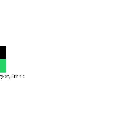
gket
,
Ethnic