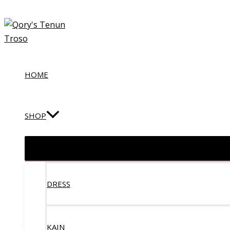
Lewati
Let's Chat
ke
konten
HOME
SHOP
DRESS
KAIN