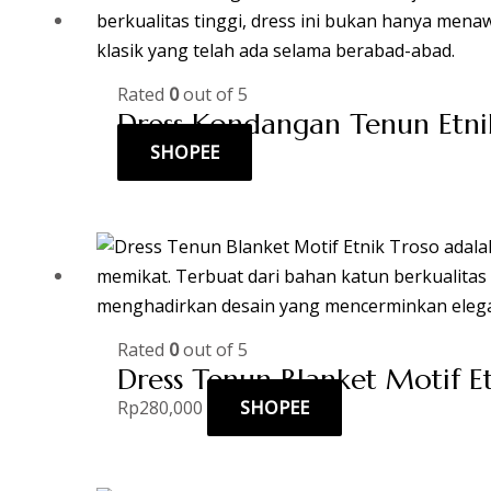
Rated
0
out of 5
Dress Kondangan Tenun Etni
SHOPEE
Rated
0
out of 5
Dress Tenun Blanket Motif E
Rp
280,000
SHOPEE