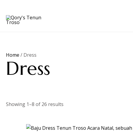
Lewati
Let's Chat
ke
konten
Home
/ Dress
Dress
Showing 1–8 of 26 results