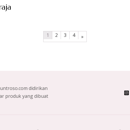
raja
1
2
3
4
»
nuntroso.com didirikan
ar produk yang dibuat