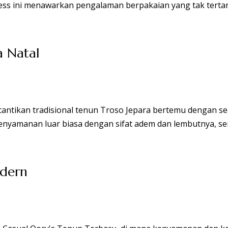
a Natal
odern