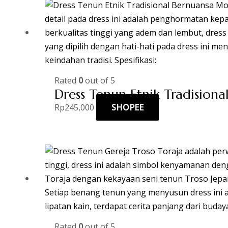
Rated
0
out of 5
Dress Tenun Etnik Tradision
Rp
245,000
SHOPEE
Rated
0
out of 5