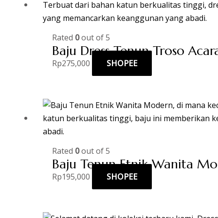
Rated
0
out of 5
Baju Dress Tenun Troso Acar
Rp
275,000
SHOPEE
Rated
0
out of 5
Baju Tenun Etnik Wanita M
Rp
195,000
SHOPEE