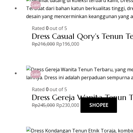
Sale!
Rated
0
out of 5
Dress Casual Qory’s Tenun T
Rp
216,000
Rp
196,000
Sale!
Rated
0
out of 5
Dress Gereja Wanita Tenun 
Rp
245,000
Rp
230,000
SHOPEE