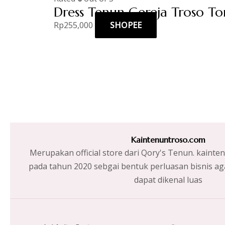
Dress Tenun Gereja Troso To
Rp
255,000
SHOPEE
Kaintenuntroso.com
Merupakan official store dari Qory's Tenun. kainte
pada tahun 2020 sebgai bentuk perluasan bisnis ag
dapat dikenal luas