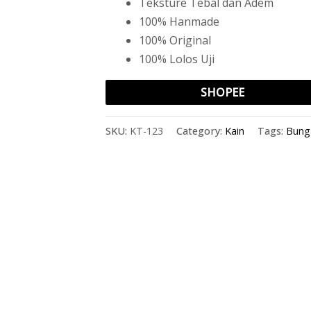
Teksture Tebal dan Adem
100% Hanmade
100% Original
100% Lolos Uji
SHOPEE
SKU:
KT-123
Category:
Kain
Tags:
Bung