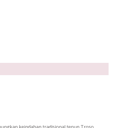
ungkan keindahan tradisional tenun Troso