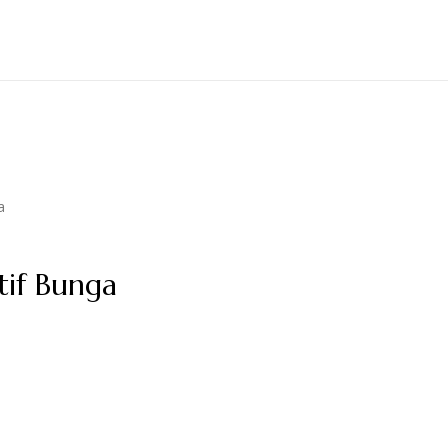
a
if Bunga