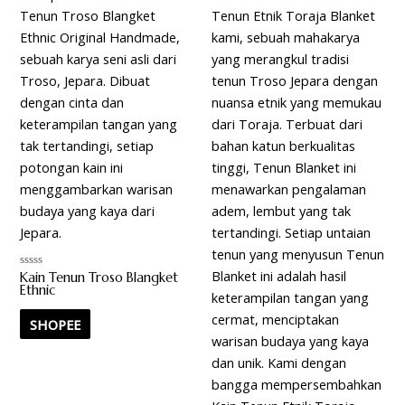
Kain Tenun Troso Blangket
Rated
0
Ethnic
out
of
5
SHOPEE