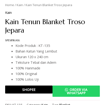
Home
/
Kain
/ Kain Tenun Blanket Troso Jepara
Kain
Kain Tenun Blanket Troso
Jepara
SPESIFIKASI
:
Kode Produk : KT-135
Bahan Katun Yang Lembut
Ukuran 120 x 240 cm
Teksture Tebal dan Adem
100% Hanmade
100% Original
100% Lolos Uji
SHOPEE
ORDER VIA
WHATSAPP
SKU:
KT-135
Category:
Kain
Tag:
Blanket