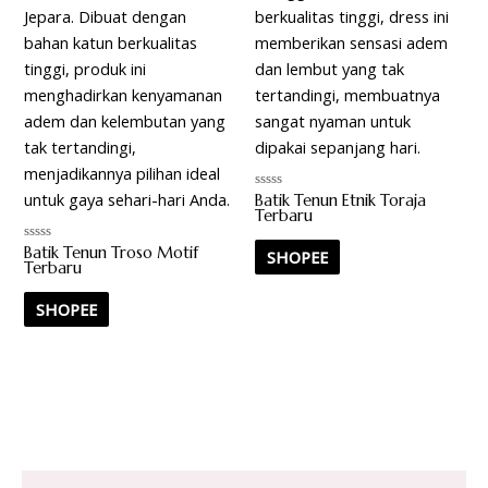
Batik Tenun Etnik Toraja
Rated
0
Terbaru
out
of
Batik Tenun Troso Motif
Rated
5
SHOPEE
0
Terbaru
out
of
5
SHOPEE