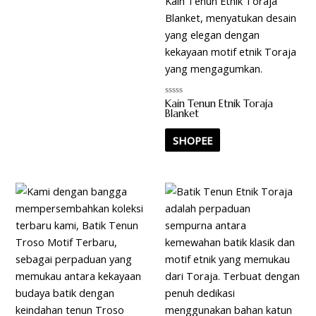
Kain Tenun Etnik Toraja
Rated
0
Blanket
out
of
5
SHOPEE