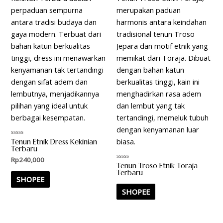
Tenun Etnik Dress Kekinian
Rated
0
Terbaru
out
Rp
240,000
of
Tenun Troso Etnik Toraja
5
Rated
0
Terbaru
out
SHOPEE
of
5
SHOPEE