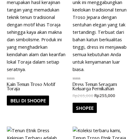
Kain Tenun Troso Motif
Dress Tenun Seragam
Rated
Rated
0
0
Toraja
Keluarga Pernikahan
out
out
Rp
265,000
Rp
255,000
of
of
5
5
BELI DI SHOOPE
SHOPEE