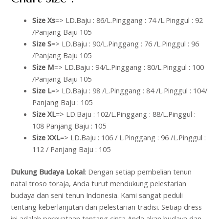
Size Xs
=> LD.Baju : 86/L.Pinggang : 74 /L.Pinggul : 92
/Panjang Baju 105
Size S
=> LD.Baju : 90/L.Pinggang : 76 /L.Pinggul : 96
/Panjang Baju 105
Size M
=> LD.Baju : 94/L.Pinggang : 80/L.Pinggul : 100
/Panjang Baju 105
Size L
=> LD.Baju : 98 /L.Pinggang : 84 /L.Pinggul : 104/
Panjang Baju : 105
Size XL
=> LD.Baju : 102/L.Pinggang : 88/L.Pinggul :
108 Panjang Baju : 105
Size XXL
=> LD.Baju : 106 / L.Pinggang : 96 /L.Pinggul :
112 / Panjang Baju : 105
Dukung Budaya Lokal
: Dengan setiap pembelian tenun
natal troso toraja, Anda turut mendukung pelestarian
budaya dan seni tenun Indonesia. Kami sangat peduli
tentang keberlanjutan dan pelestarian tradisi. Setiap dress
ini adalah pernyataan tentang cinta Anda akan budaya dan