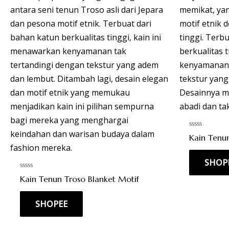
Rated
Kain Tenun
0
out
of
SHOP
5
Rated
Kain Tenun Troso Blanket Motif
0
out
of
SHOPEE
5