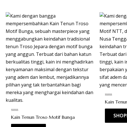
Rated
Kain Tenu
0
out
of
SHOP
5
Rated
Kain Tenun Troso Motif Bunga
0
out
of