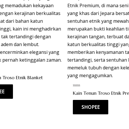
 Troso Etnik Blanket
EE
Rated
Kain Tenun Troso Etnik P
0
out
of
SHOPEE
5