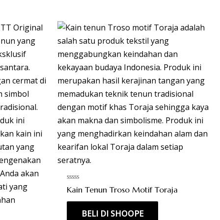
Rated
Kain Tenun Troso Motif Toraja
0
out
of
BELI DI SHOOPE
5