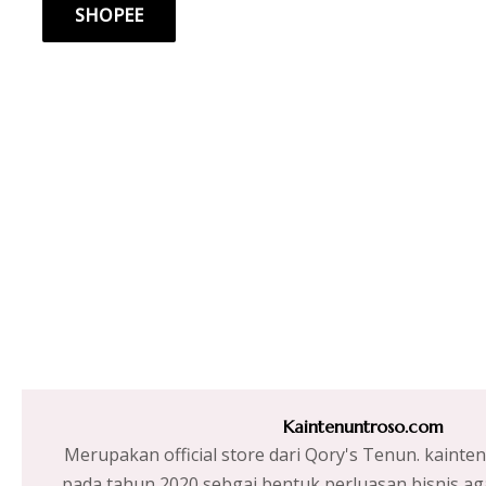
SHOPEE
5
Kaintenuntroso.com
Merupakan official store dari Qory's Tenun. kainte
pada tahun 2020 sebgai bentuk perluasan bisnis ag