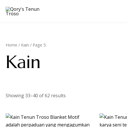
Lewati
ke
konten
Home
/
Kain
/ Page 5
Kain
Showing 33–40 of 62 results